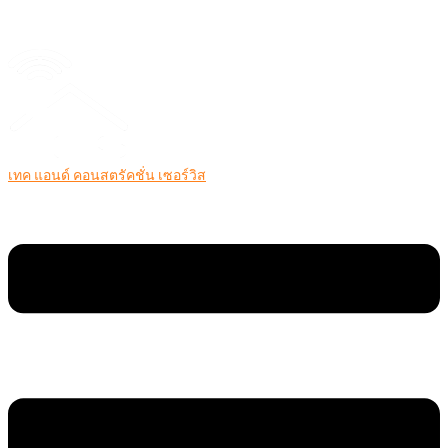
เทค แอนด์ คอนสตรัคชั่น เซอร์วิส